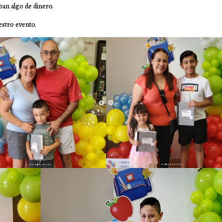
an algo de dinero.
stro evento.