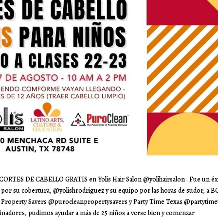
: CORTES DE CABELLO GRATIS en Yolis Hair Salon @yolihairsalon . Fue un éx
 por su cobertura, @yolishrodriguez y su equipo por las horas de sudor, a 
Property Savers @purocleanpropertysavers y Party Time Texas @partytime
ocinadores, pudimos ayudar a más de 25 niños a verse bien y comenzar